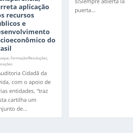
síSiempre abierta la
rreta aplicação
puerta...
s recursos
blicos e
esenvolvimento
ocioeconômico do
asil
taque
,
Formação/Resoluções
,
icações
Auditoria Cidadã da
vida, com o apoio de
ias entidades, “traz
sta cartilha um
njunto de...