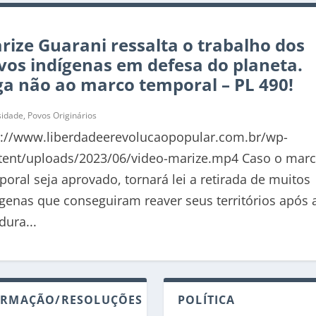
rize Guarani ressalta o trabalho dos
vos indígenas em defesa do planeta.
ga não ao marco temporal – PL 490!
sidade
,
Povos Originários
p://www.liberdadeerevolucaopopular.com.br/wp-
tent/uploads/2023/06/video-marize.mp4 Caso o mar
oral seja aprovado, tornará lei a retirada de muitos
ígenas que conseguiram reaver seus territórios após 
dura...
RE A VENEZUELA. CLIQUE ...
cional, afirma Aces...
anto o novo arcabouço...
RMAÇÃO/RESOLUÇÕES
POLÍTICA