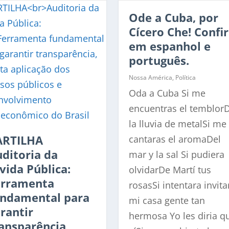
Ode a Cuba, por
Cícero Che! Confi
em espanhol e
português.
Nossa América
,
Política
Oda a Cuba Si me
encuentras el temblor
la lluvia de metalSi me
ARTILHA
cantaras el aromaDel
ditoria da
mar y la sal Si pudiera
vida Pública:
olvidarDe Martí tus
erramenta
rosasSi intentara invita
undamental para
mi casa gente tan
rantir
hermosa Yo les diria q
ansparência,