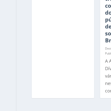
co
do
pú
d
s
Br
Des
Publ
A 
Dí
vár
ne
co