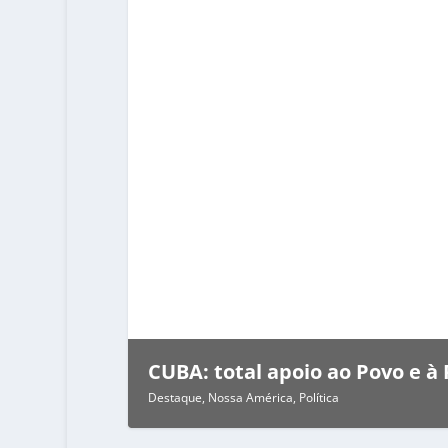
CUBA: total apoio ao Povo e à
Destaque
,
Nossa América
,
Política