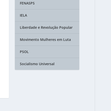
FENASPS
IELA
Liberdade e Revolução Popular
Movimento Mulheres em Luta
PSOL
Socialismo Universal