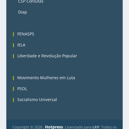
CSP Conlutas
Diap
3
FENASPS
IELA
Liberdade e Revolução Popular
4
Movimento Mulheres em Luta
PSOL
Socialismo Universal
Hotpress
Copyright ©
2026 .
. Licenciado para
LRP
. Todos os