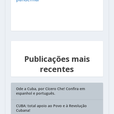
Publicações mais
recentes
Ode a Cuba, por Cícero Che! Confira em
espanhol e português.
CUBA: total apoio ao Povo e à Revolução
Cubana!