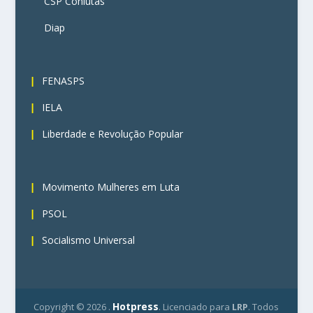
CSP Conlutas
Diap
3
FENASPS
IELA
Liberdade e Revolução Popular
4
Movimento Mulheres em Luta
PSOL
Socialismo Universal
Hotpress
Copyright ©
2026 .
. Licenciado para
LRP
. Todos