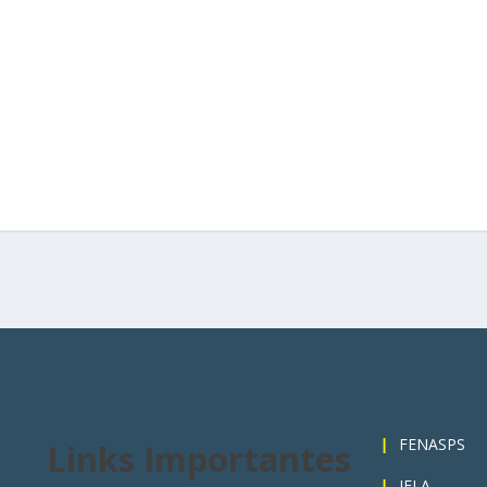
3
FENASPS
Links Importantes
IELA