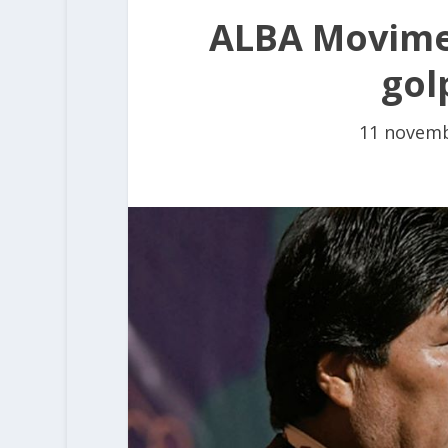
ALBA Movimen
gol
11 novem