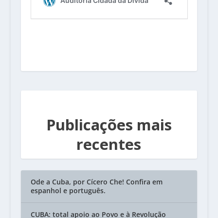
Publicações mais
recentes
Ode a Cuba, por Cícero Che! Confira em
espanhol e português.
CUBA: total apoio ao Povo e à Revolução