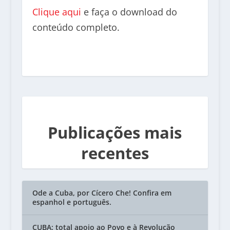
Clique aqui
e faça o download do
conteúdo completo.
Publicações mais
recentes
Ode a Cuba, por Cícero Che! Confira em
espanhol e português.
CUBA: total apoio ao Povo e à Revolução