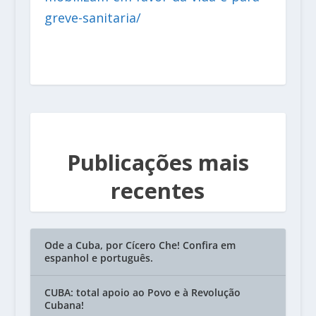
greve-sanitaria/
Publicações mais
recentes
Ode a Cuba, por Cícero Che! Confira em
espanhol e português.
CUBA: total apoio ao Povo e à Revolução
Cubana!