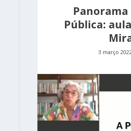
Panorama G
Pública: aul
Mira
3 março 202