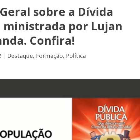
eral sobre a Dívida
a ministrada por Lujan
nda. Confira!
2
|
Destaque
,
Formação
,
Política