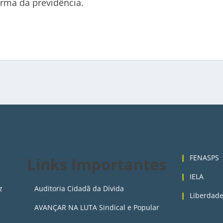
orma da previdência.
3
FENASPS
Links Importantes
IELA
z
Auditoria Cidadã da Dívida
Liberdade
AVANÇAR NA LUTA Sindical e Popular