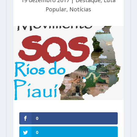
19 dezembro 2017
|
Destaque
,
Luta
Popular
,
Notícias
0
0